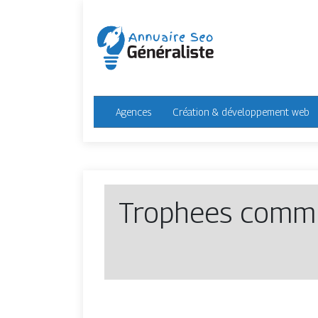
Agences
Création & développement web
Trophees com­mu