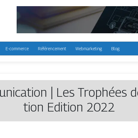
E-commerce
Référencement
Webmarketing
Blog
nica­tion | Les Trophées d
tion Edition 2022