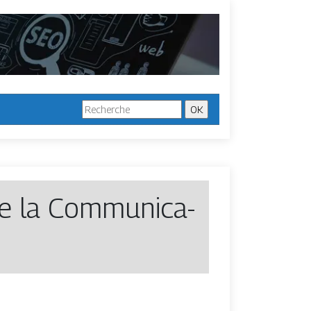
e la Com­munica­