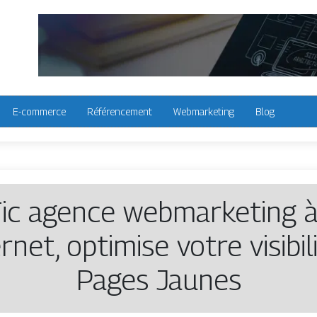
E-commerce
Référencement
Webmarketing
Blog
c agence web­mar­ke­ting à 
ernet, optimise votre visibi
Pages Jaunes