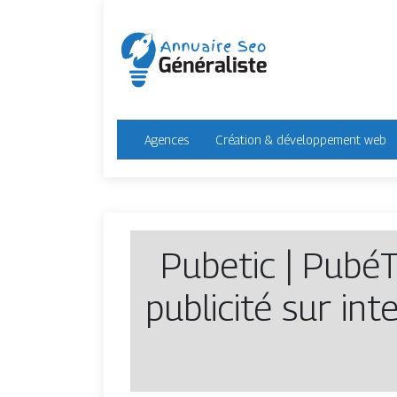
Agences
Création & développement web
Pubetic | PubéTi
publicité sur int