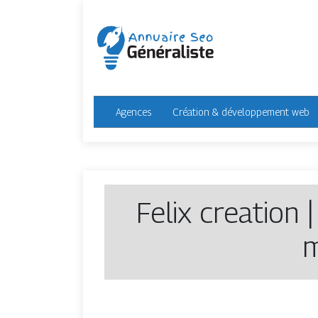
Agences
Création & développement web
Felix creation 
m