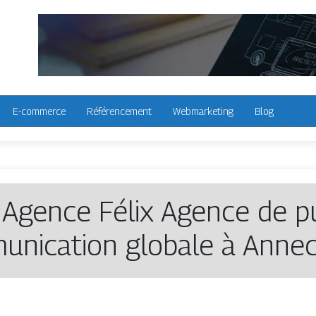
E-commerce
Référencement
Webmarketing
Blog
| Agence Félix Agence de p
unica­tion globale à Anne