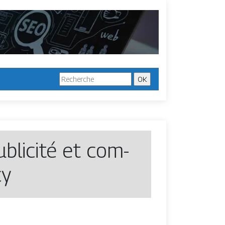
ublicité et com­
cy